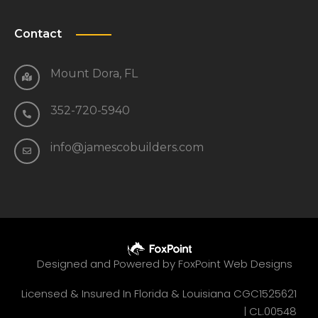
Contact
Mount Dora, FL
352-720-5940
info@jamescobuilders.com
Designed and Powered by
FoxPoint Web Designs
Licensed & Insured In Florida & Louisiana CGC1525621
|
CL.00548