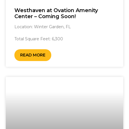
Westhaven at Ovation Amenity
Center – Coming Soon!
Location: Winter Garden, FL ‎ ‎ ‎ ‎ ‎ ‎ ‎ ‎ ‎ ‎ ‎ ‎ ‎ ‎ ‎ ‎ ‎ ‎ ‎ ‎ ‎ ‎ ‎ ‎ ‎ ‎ ‎ ‎ ‎ ‎ ‎ ‎ ‎ ‎ ‎ ‎ ‎ ‎
‎ ‎ ‎ ‎ ‎ ‎ ‎ ‎ ‎ ‎ ‎ ‎ ‎ ‎ ‎ ‎ ‎ ‎ ‎ ‎ ‎
Total Square Feet: 6,300
READ MORE