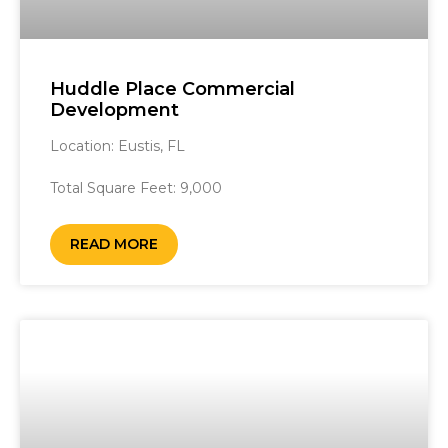
Huddle Place Commercial
Development
Location: Eustis, FL ‎ ‎ ‎ ‎‎ ‎ ‎ ‎ ‎ ‎ ‎ ‎ ‎ ‎ ‎ ‎ ‎ ‎ ‎ ‎ ‎ ‎ ‎ ‎ ‎ ‎ ‎ ‎ ‎ ‎ ‎ ‎ ‎ ‎ ‎ ‎ ‎ ‎ ‎ ‎ ‎ ‎ ‎ ‎ ‎ ‎ ‎ ‎ ‎ ‎ ‎ ‎ ‎ ‎
‎ ‎ ‎ ‎ ‎ ‎ ‎ ‎ ‎ ‎ ‎ ‎ ‎ ‎ ‎ ‎ ‎ ‎ ‎ ‎ ‎ ‎ ‎
Total Square Feet: 9,000
READ MORE