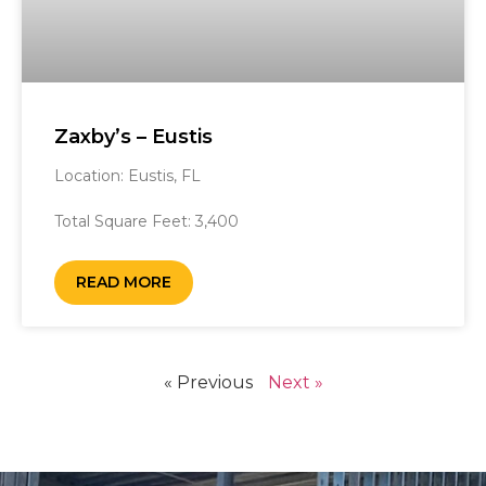
Zaxby’s – Eustis
Location: Eustis, FL ‎ ‎ ‎ ‎‎ ‎ ‎ ‎ ‎ ‎ ‎ ‎ ‎ ‎ ‎ ‎ ‎ ‎ ‎ ‎ ‎ ‎ ‎ ‎ ‎ ‎ ‎ ‎ ‎ ‎ ‎ ‎ ‎ ‎ ‎ ‎ ‎ ‎ ‎ ‎ ‎ ‎ ‎ ‎ ‎ ‎ ‎ ‎ ‎ ‎ ‎ ‎ ‎ ‎
‎ ‎ ‎ ‎ ‎ ‎ ‎ ‎ ‎ ‎ ‎ ‎ ‎ ‎ ‎ ‎ ‎ ‎ ‎ ‎ ‎ ‎ ‎
Total Square Feet: 3,400
READ MORE
« Previous
Next »