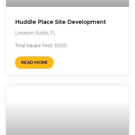
Huddle Place Site Development
Location: Eustis, FL ‎ ‎ ‎ ‎‎ ‎ ‎ ‎ ‎ ‎ ‎ ‎ ‎ ‎ ‎ ‎ ‎ ‎ ‎ ‎ ‎ ‎ ‎ ‎ ‎ ‎ ‎ ‎ ‎ ‎ ‎ ‎ ‎ ‎ ‎ ‎ ‎ ‎ ‎ ‎ ‎ ‎ ‎ ‎ ‎ ‎ ‎ ‎ ‎ ‎ ‎ ‎ ‎ ‎
‎ ‎ ‎ ‎ ‎ ‎ ‎ ‎ ‎ ‎ ‎ ‎ ‎ ‎ ‎ ‎ ‎ ‎ ‎ ‎ ‎ ‎ ‎
Total Square Feet: 9,000
READ MORE